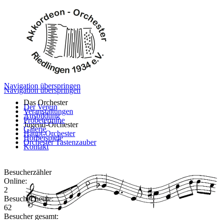
Navigation überspringen
Navigation überspringen
Das Orchester
Der Verein
Veranstaltungen
Ausbildung
Probetermine
Jugend-Orchester
Galerie
Haupt-Orchester
Hörbeispiele
Orchester Tastenzauber
Kontakt
Besucherzähler
Online:
2
Besucher heute:
62
Besucher gesamt: