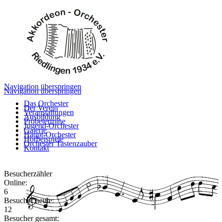
Navigation überspringen
Navigation überspringen
Das Orchester
Der Verein
Veranstaltungen
Ausbildung
Probetermine
Jugend-Orchester
Galerie
Haupt-Orchester
Hörbeispiele
Orchester Tastenzauber
Kontakt
Besucherzähler
Online:
6
Besucher heute:
12
Besucher gesamt: